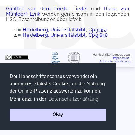
Günther von dem Forste: Lieder
und
Hugo von
Mühldorf: Lyrik
werden gemeinsam in den folgenden
HSC-Beschreibungen überliefert:
■
Heidelberg, Universitätsbibl., Cpg 357
■
Heidelberg, Universitätsbibl., Cpg 848
Handschriftencensus 2026
Impressum
|
Datenschutzerklärung
Der Handschriftencensus verwendet ein
anonymes Statistik-Cookie, um die Nutzung
der Online-Präsenz auswerten zu können.
Datenschutzerklärung
Mehr dazu in der
Okay