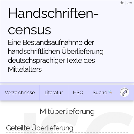
de
|
en
Handschriften­
census
Eine Bestandsaufnahme der
handschriftlichen Über­lieferung
deutschsprachiger Texte des
Mittelalters
Verzeichnisse
Literatur
HSC
Suche
Mitüberlieferung
Geteilte Überlieferung