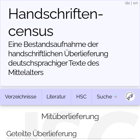
de
|
en
Handschriften­
census
Eine Bestandsaufnahme der
handschriftlichen Über­lieferung
deutschsprachiger Texte des
Mittelalters
Verzeichnisse
Literatur
HSC
Suche
Mitüberlieferung
Geteilte Überlieferung