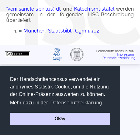
'Veni sancte spiritus', dt.
und
Katechismustafel
werden
gemeinsam in der folgenden HSC-Beschreibung
überliefert:
■
München, Staatsbibl., Cgm 5302
Handschriftencensus 2026
Impressum
|
Datenschutzerklärung
Der Handschriftencensus verwendet ein
anonymes Statistik-Cookie, um die Nutzung
der Online-Präsenz auswerten zu können.
Datenschutzerklärung
Mehr dazu in der
Okay