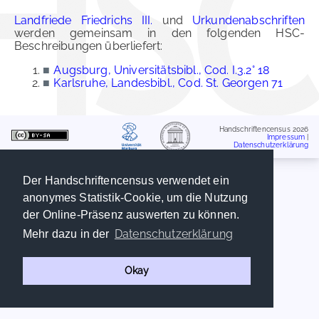
Landfriede Friedrichs III.
und
Urkundenabschriften
werden gemeinsam in den folgenden HSC-
Beschreibungen überliefert:
■
Augsburg, Universitätsbibl., Cod. I.3.2° 18
■
Karlsruhe, Landesbibl., Cod. St. Georgen 71
Handschriftencensus 2026
Impressum
|
Datenschutzerklärung
Der Handschriftencensus verwendet ein
anonymes Statistik-Cookie, um die Nutzung
der Online-Präsenz auswerten zu können.
Datenschutzerklärung
Mehr dazu in der
Okay