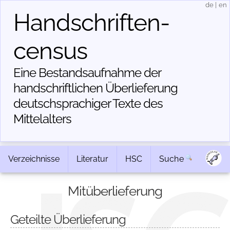
de
|
en
Handschriften­
census
Eine Bestandsaufnahme der
handschriftlichen Über­lieferung
deutschsprachiger Texte des
Mittelalters
Verzeichnisse
Literatur
HSC
Suche
Mitüberlieferung
Geteilte Überlieferung