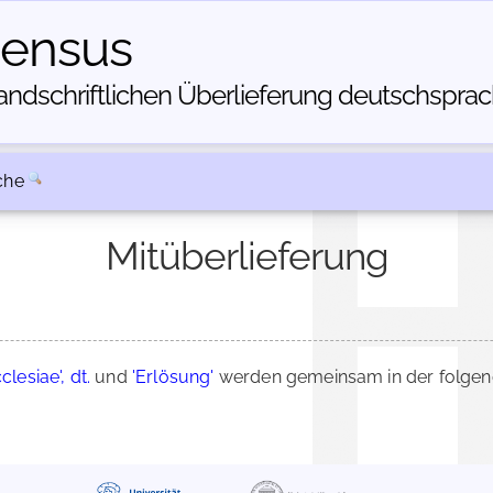
census
dschriftlichen Über­lieferung deutschsprachi
che
Mitüberlieferung
esiae', dt.
und
'Erlösung'
werden gemeinsam in der folgen