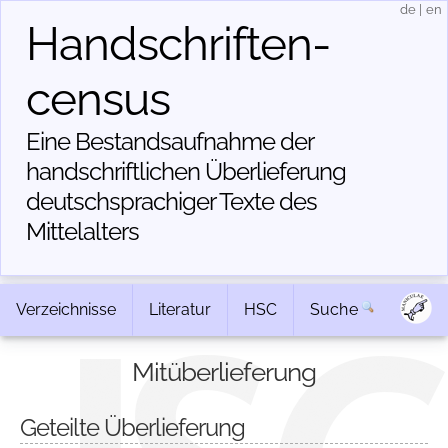
de
|
en
Handschriften­
census
Eine Bestandsaufnahme der
handschriftlichen Über­lieferung
deutschsprachiger Texte des
Mittelalters
Verzeichnisse
Literatur
HSC
Suche
Mitüberlieferung
Geteilte Überlieferung