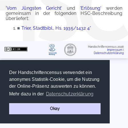
'Vom Jüngsten Gericht'
und
'Erlösung'
werden
gemeinsam in der folgenden HSC-Beschreibung
überliefert:
■
Trier, Stadtbibl., Hs. 1935/1432 4°
Handschriftencensus 2026
Impressum
|
Datenschutzerklärung
Der Handschriftencensus verwendet ein
anonymes Statistik-Cookie, um die Nutzung
der Online-Präsenz auswerten zu können.
Datenschutzerklärung
Mehr dazu in der
Okay