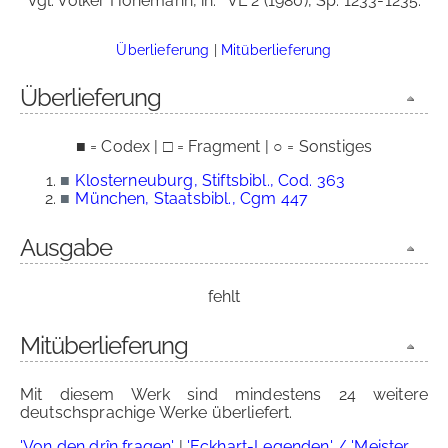
Vgl. Volker Honemann, in:
VL 2 (1980), Sp. 1233-1235.
Überlieferung
|
Mitüberlieferung
Überlieferung
■ = Codex | □ = Fragment | ○ = Sonstiges
■
Klosterneuburg, Stiftsbibl., Cod. 363
■
München, Staatsbibl., Cgm 447
Ausgabe
fehlt
Mitüberlieferung
Mit diesem Werk sind mindestens 24 weitere
deutschsprachige Werke überliefert.
'Von den drîn fragen'
|
'Eckhart-Legenden' / 'Meister