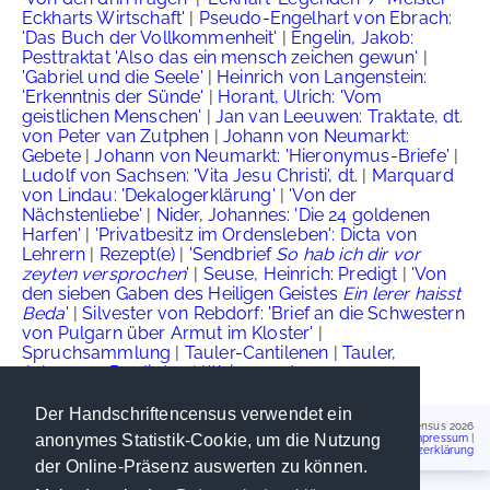
Eckharts Wirtschaft'
|
Pseudo-Engelhart von Ebrach:
'Das Buch der Vollkommenheit'
|
Engelin, Jakob:
Pesttraktat 'Also das ein mensch zeichen gewun'
|
'Gabriel und die Seele'
|
Heinrich von Langenstein:
'Erkenntnis der Sünde'
|
Horant, Ulrich: 'Vom
geistlichen Menschen'
|
Jan van Leeuwen: Traktate, dt.
von Peter van Zutphen
|
Johann von Neumarkt:
Gebete
|
Johann von Neumarkt: 'Hieronymus-Briefe'
|
Ludolf von Sachsen: 'Vita Jesu Christi', dt.
|
Marquard
von Lindau: 'Dekalogerklärung'
|
'Von der
Nächstenliebe'
|
Nider, Johannes: 'Die 24 goldenen
Harfen'
|
'Privatbesitz im Ordensleben': Dicta von
Lehrern
|
Rezept(e)
|
'Sendbrief
So hab ich dir vor
zeyten versprochen
'
|
Seuse, Heinrich: Predigt
|
'Von
den sieben Gaben des Heiligen Geistes
Ein lerer haisst
Beda
'
|
Silvester von Rebdorf: 'Brief an die Schwestern
von Pulgarn über Armut im Kloster'
|
Spruchsammlung
|
Tauler-Cantilenen
|
Tauler,
Johannes: Predigten
|
Weinrezepte
Der Handschriftencensus verwendet ein
Handschriftencensus 2026
anonymes Statistik-Cookie, um die Nutzung
Impressum
|
Datenschutzerklärung
der Online-Präsenz auswerten zu können.