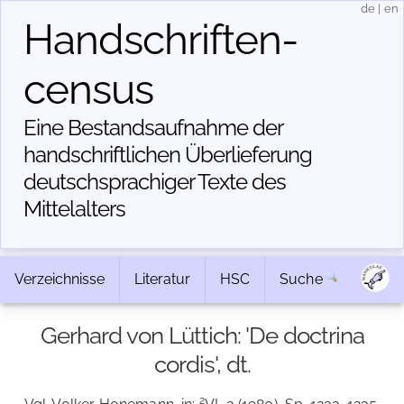
de
|
en
Handschriften­
census
Eine Bestandsaufnahme der
handschriftlichen Über­lieferung
deutschsprachiger Texte des
Mittelalters
Verzeichnisse
Literatur
HSC
Suche
Gerhard von Lüttich: 'De doctrina
cordis', dt.
2