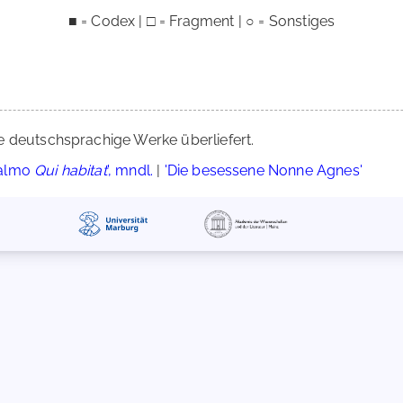
■ = Codex | □ = Fragment | ○ = Sonstiges
e deutschsprachige Werke überliefert.
salmo
Qui habitat
', mndl.
|
'Die besessene Nonne Agnes'