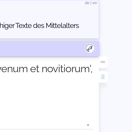
de
|
en
ger Texte des Mittelalters
venum et novitiorum',