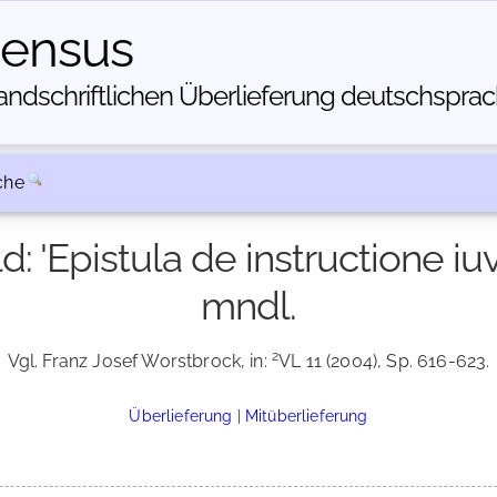
census
dschriftlichen Über­lieferung deutschsprachi
che
d: 'Epistula de instructione iu
mndl.
2
Vgl. Franz Josef Worstbrock, in:
VL 11 (2004), Sp. 616-623.
Überlieferung
|
Mitüberlieferung