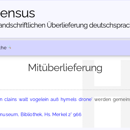
census
dschriftlichen Über­lieferung deutschsprachi
che
Mitüberlieferung
in clains walt vogelein auß hymels drone'
werden gemeins
useum, Bibliothek, Hs. Merkel 2° 966