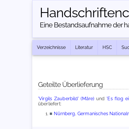
Handschriften­
Eine Bestandsaufnahme der han
Verzeichnisse
Literatur
HSC
Su
Geteilte Überlieferung
'Virgils Zauberbild' (Märe)
und
'Es flog e
überliefert:
■
Nürnberg, Germanisches Nationalm