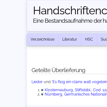
Handschriften­
Eine Bestandsaufnahme der han
Verzeichnisse
Literatur
HSC
Su
Geteilte Überlieferung
Lieder
und
'Es flog ein clains walt vogele
■
Klosterneuburg, Stiftsbibl., Cod. 12
■
Nürnberg, Germanisches Nationalm