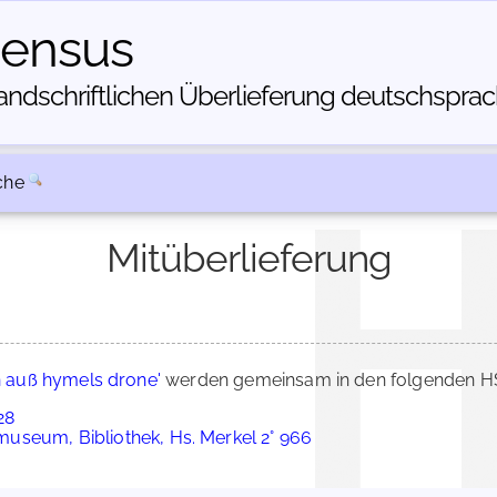
census
dschriftlichen Über­lieferung deutschsprachi
che
Mitüberlieferung
in auß hymels drone'
werden gemeinsam in den folgenden HS
28
useum, Bibliothek, Hs. Merkel 2° 966