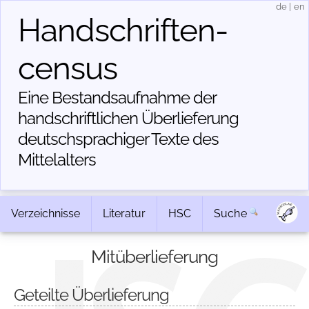
de
|
en
Handschriften­
census
Eine Bestandsaufnahme der
handschriftlichen Über­lieferung
deutschsprachiger Texte des
Mittelalters
Verzeichnisse
Literatur
HSC
Suche
Mitüberlieferung
Geteilte Überlieferung