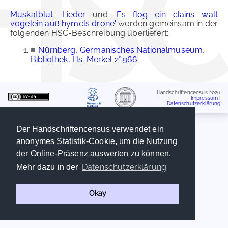
Muskatblut: Lieder
und
'Es flog ein clains walt
vogelein auß hymels drone'
werden gemeinsam in der
folgenden HSC-Beschreibung überliefert:
■
Nürnberg, Germanisches Nationalmuseum,
Bibliothek, Hs. Merkel 2° 966
Handschriftencensus 2026
Impressum
|
Datenschutzerklärung
Der Handschriftencensus verwendet ein
anonymes Statistik-Cookie, um die Nutzung
der Online-Präsenz auswerten zu können.
Datenschutzerklärung
Mehr dazu in der
Okay