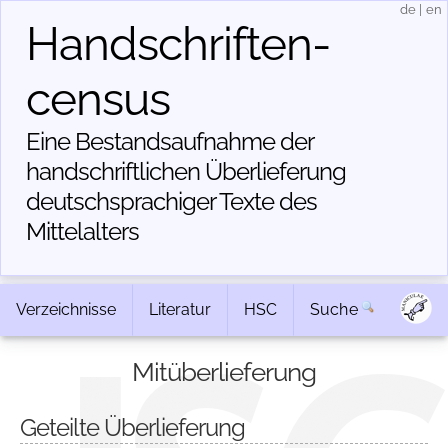
de
|
en
Handschriften­
census
Eine Bestandsaufnahme der
handschriftlichen Über­lieferung
deutschsprachiger Texte des
Mittelalters
Verzeichnisse
Literatur
HSC
Suche
Mitüberlieferung
Geteilte Überlieferung