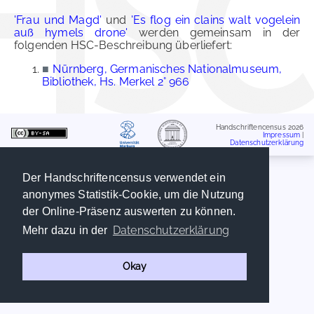
'Frau und Magd'
und
'Es flog ein clains walt vogelein
auß hymels drone'
werden gemeinsam in der
folgenden HSC-Beschreibung überliefert:
■
Nürnberg, Germanisches Nationalmuseum,
Bibliothek, Hs. Merkel 2° 966
Handschriftencensus 2026
Impressum
|
Datenschutzerklärung
Der Handschriftencensus verwendet ein
anonymes Statistik-Cookie, um die Nutzung
der Online-Präsenz auswerten zu können.
Datenschutzerklärung
Mehr dazu in der
Okay