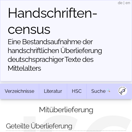
de
|
en
Handschriften­
census
Eine Bestandsaufnahme der
handschriftlichen Über­lieferung
deutschsprachiger Texte des
Mittelalters
Verzeichnisse
Literatur
HSC
Suche
Mitüberlieferung
Geteilte Überlieferung