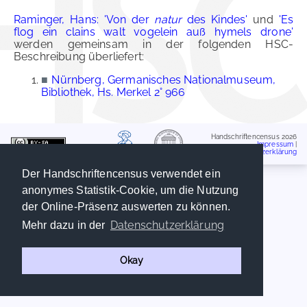
Raminger, Hans: 'Von der
natur
des Kindes'
und
'Es
flog ein clains walt vogelein auß hymels drone'
werden gemeinsam in der folgenden HSC-
Beschreibung überliefert:
■
Nürnberg, Germanisches Nationalmuseum,
Bibliothek, Hs. Merkel 2° 966
Handschriftencensus 2026
Impressum
|
Datenschutzerklärung
Der Handschriftencensus verwendet ein
anonymes Statistik-Cookie, um die Nutzung
der Online-Präsenz auswerten zu können.
Datenschutzerklärung
Mehr dazu in der
Okay