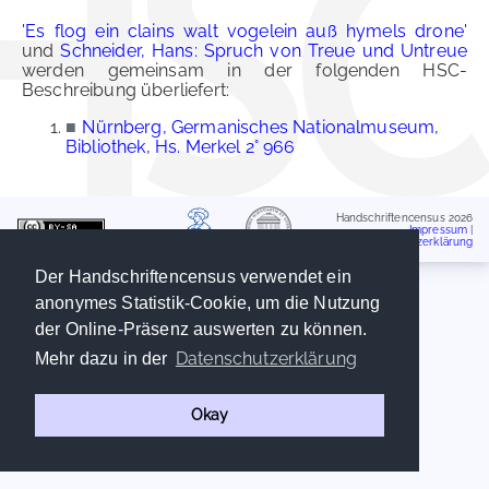
'Es flog ein clains walt vogelein auß hymels drone'
und
Schneider, Hans: Spruch von Treue und Untreue
werden gemeinsam in der folgenden HSC-
Beschreibung überliefert:
■
Nürnberg, Germanisches Nationalmuseum,
Bibliothek, Hs. Merkel 2° 966
Handschriftencensus 2026
Impressum
|
Datenschutzerklärung
Der Handschriftencensus verwendet ein
anonymes Statistik-Cookie, um die Nutzung
der Online-Präsenz auswerten zu können.
Datenschutzerklärung
Mehr dazu in der
Okay