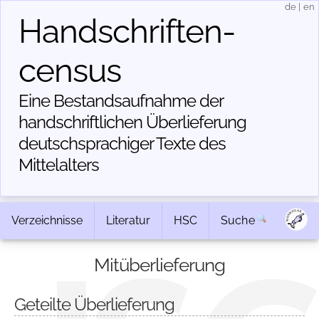
de
|
en
Handschriften­
census
Eine Bestandsaufnahme der
handschriftlichen Über­lieferung
deutschsprachiger Texte des
Mittelalters
Verzeichnisse
Literatur
HSC
Suche
Mitüberlieferung
Geteilte Überlieferung