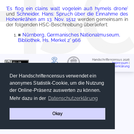
'Es flog ein clains walt vogelein auß hymels drone'
und
Schneider, Hans: Spruch über die Einnahme des
Hohenkrähen am 13. Nov. 1512
werden gemeinsam in
der folgenden HSC-Beschreibung überliefert:
■
Nürnberg, Germanisches Nationalmuseum,
Bibliothek, Hs. Merkel 2° 966
Handschriftencensus 2026
Impressum
|
Datenschutzerklärung
Der Handschriftencensus verwendet ein
anonymes Statistik-Cookie, um die Nutzung
der Online-Präsenz auswerten zu können.
Datenschutzerklärung
Mehr dazu in der
Okay