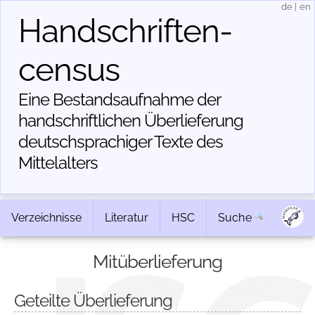
de
|
en
Handschriften­
census
Eine Bestandsaufnahme der
handschriftlichen Über­lieferung
deutschsprachiger Texte des
Mittelalters
Verzeichnisse
Literatur
HSC
Suche
Mitüberlieferung
Geteilte Überlieferung