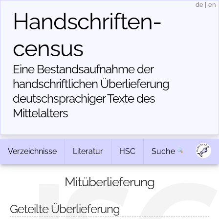
de
|
en
Handschriften­
census
Eine Bestandsaufnahme der
handschriftlichen Über­lieferung
deutschsprachiger Texte des
Mittelalters
Verzeichnisse
Literatur
HSC
Suche
Mitüberlieferung
Geteilte Überlieferung