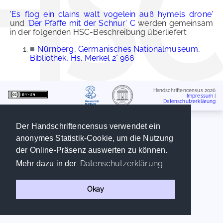
'Es flog ein clains walt vogelein auß hymels drone'
und
'Der Pfaffe mit der Schnur' C
werden gemeinsam
in der folgenden HSC-Beschreibung überliefert:
■
Nürnberg, Germanisches Nationalmuseum,
Bibliothek, Hs. Merkel 2° 966
Handschriftencensus 2026
Impressum
|
Datenschutzerklärung
Der Handschriftencensus verwendet ein
anonymes Statistik-Cookie, um die Nutzung
der Online-Präsenz auswerten zu können.
Datenschutzerklärung
Mehr dazu in der
Okay