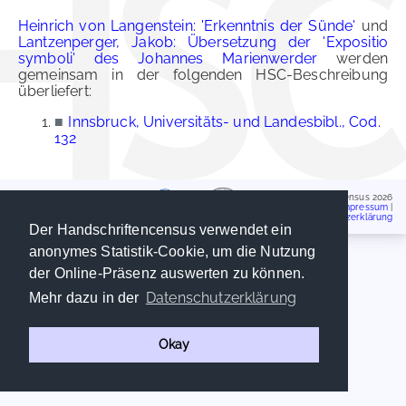
Heinrich von Langenstein: 'Erkenntnis der Sünde'
und
Lantzenperger, Jakob: Übersetzung der 'Expositio
symboli' des Johannes Marienwerder
werden
gemeinsam in der folgenden HSC-Beschreibung
überliefert:
■
Innsbruck, Universitäts- und Landesbibl., Cod.
132
Handschriftencensus 2026
Impressum
|
Datenschutzerklärung
Der Handschriftencensus verwendet ein
anonymes Statistik-Cookie, um die Nutzung
der Online-Präsenz auswerten zu können.
Datenschutzerklärung
Mehr dazu in der
Okay