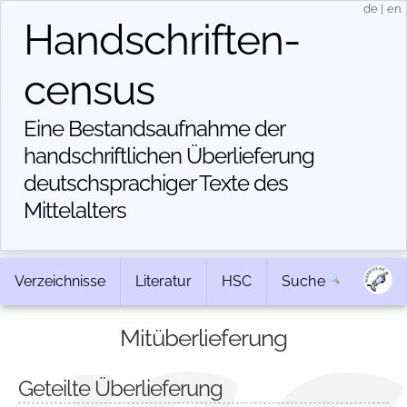
de
|
en
Handschriften­
census
Eine Bestandsaufnahme der
handschriftlichen Über­lieferung
deutschsprachiger Texte des
Mittelalters
Verzeichnisse
Literatur
HSC
Suche
Mitüberlieferung
Geteilte Überlieferung