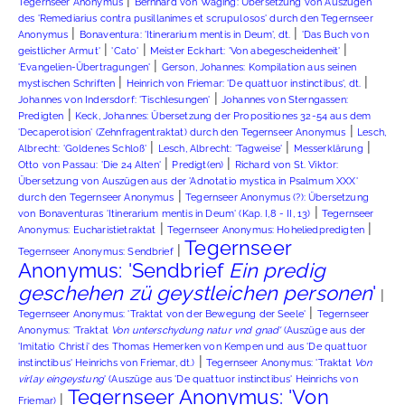
|
Tegernseer Anonymus
Bernhard von Waging: Übersetzung von Auszügen
des 'Remediarius contra pusillanimes et scrupulosos' durch den Tegernseer
|
|
Anonymus
Bonaventura: 'Itinerarium mentis in Deum', dt.
'Das Buch von
|
|
|
geistlicher Armut'
'Cato'
Meister Eckhart: 'Von abegescheidenheit'
|
'Evangelien-Übertragungen'
Gerson, Johannes: Kompilation aus seinen
|
|
mystischen Schriften
Heinrich von Friemar: 'De quattuor instinctibus', dt.
|
Johannes von Indersdorf: 'Tischlesungen'
Johannes von Sterngassen:
|
Predigten
Keck, Johannes: Übersetzung der Propositiones 32-54 aus dem
|
'Decaperotision' (Zehnfragentraktat) durch den Tegernseer Anonymus
Lesch,
|
|
|
Albrecht: 'Goldenes Schloß'
Lesch, Albrecht: 'Tagweise'
Messerklärung
|
|
Otto von Passau: 'Die 24 Alten'
Predigt(en)
Richard von St. Viktor:
Übersetzung von Auszügen aus der 'Adnotatio mystica in Psalmum XXX'
|
durch den Tegernseer Anonymus
Tegernseer Anonymus (?): Übersetzung
|
von Bonaventuras 'Itinerarium mentis in Deum' (Kap. I,8 - II, 13)
Tegernseer
|
|
Anonymus: Eucharistietraktat
Tegernseer Anonymus: Hoheliedpredigten
Tegernseer
|
Tegernseer Anonymus: Sendbrief
Anonymus: 'Sendbrief
Ein predig
geschehen zü geystleichen personen
'
|
|
Tegernseer Anonymus: 'Traktat von der Bewegung der Seele'
Tegernseer
Anonymus: 'Traktat
Von unterschydung natur vnd gnad'
(Auszüge aus der
'Imitatio Christi' des Thomas Hemerken von Kempen und aus 'De quattuor
|
instinctibus' Heinrichs von Friemar, dt.)
Tegernseer Anonymus: 'Traktat
Von
virlay eingeystung
' (Auszüge aus 'De quattuor instinctibus' Heinrichs von
Tegernseer Anonymus: 'Von
|
Friemar)