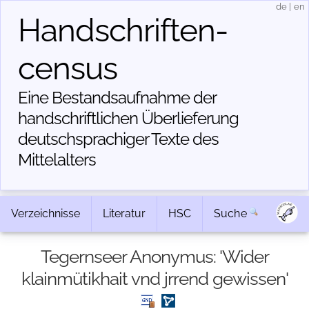
de
|
en
Handschriften­
census
Eine Bestandsaufnahme der
handschriftlichen Über­lieferung
deutschsprachiger Texte des
Mittelalters
Verzeichnisse
Literatur
HSC
Suche
Tegernseer Anonymus: 'Wider
klainmütikhait vnd jrrend gewissen'