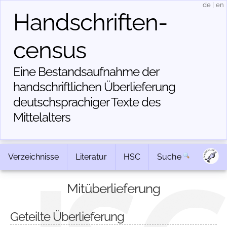
de
|
en
Handschriften­
census
Eine Bestandsaufnahme der
handschriftlichen Über­lieferung
deutschsprachiger Texte des
Mittelalters
Verzeichnisse
Literatur
HSC
Suche
Mitüberlieferung
Geteilte Überlieferung