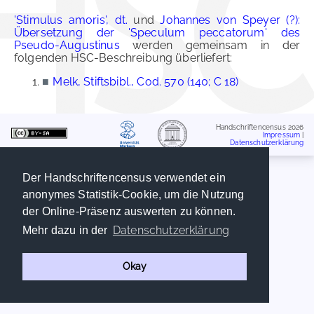
'Stimulus amoris', dt.
und
Johannes von Speyer (?):
Übersetzung der 'Speculum peccatorum' des
Pseudo-Augustinus
werden gemeinsam in der
folgenden HSC-Beschreibung überliefert:
■
Melk, Stiftsbibl., Cod. 570 (140; C 18)
Handschriftencensus 2026
Impressum
|
Datenschutzerklärung
Der Handschriftencensus verwendet ein
anonymes Statistik-Cookie, um die Nutzung
der Online-Präsenz auswerten zu können.
Datenschutzerklärung
Mehr dazu in der
Okay