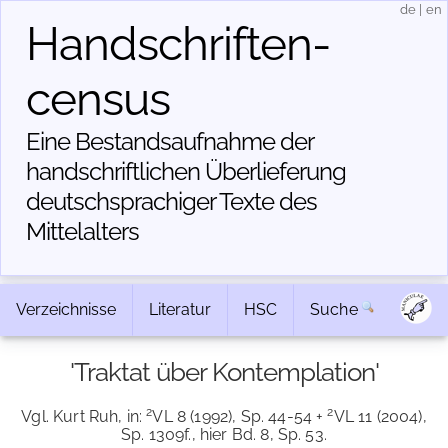
de
|
en
Handschriften­
census
Eine Bestandsaufnahme der
handschriftlichen Über­lieferung
deutschsprachiger Texte des
Mittelalters
Verzeichnisse
Literatur
HSC
Suche
'Traktat über Kontemplation'
2
2
Vgl. Kurt Ruh, in:
VL 8 (1992), Sp. 44-54 +
VL 11 (2004),
Sp. 1309f., hier Bd. 8, Sp. 53.