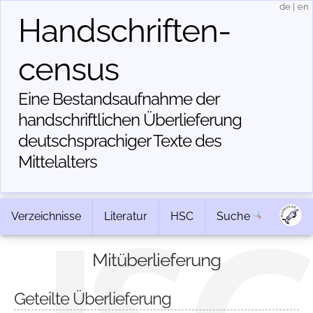
de
|
en
Handschriften­
census
Eine Bestandsaufnahme der
handschriftlichen Über­lieferung
deutschsprachiger Texte des
Mittelalters
Verzeichnisse
Literatur
HSC
Suche
Mitüberlieferung
Geteilte Überlieferung