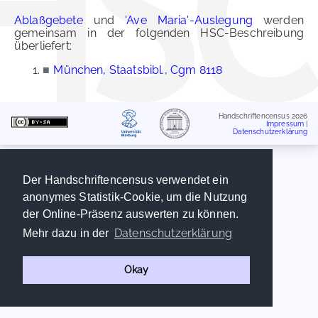
Ablaßgebete
und
'Ave Maria'-Auslegung
werden
gemeinsam in der folgenden HSC-Beschreibung
überliefert:
■
München, Staatsbibl., Cgm 8118
Handschriftencensus 2026
Impressum
|
Datenschutzerklärung
Der Handschriftencensus verwendet ein
anonymes Statistik-Cookie, um die Nutzung
der Online-Präsenz auswerten zu können.
Datenschutzerklärung
Mehr dazu in der
Okay