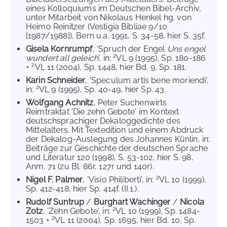
eines Kolloquiums im Deutschen Bibel-Archiv,
unter Mitarbeit von Nikolaus Henkel hg. von
Heimo Reinitzer (Vestigia Bibliae 9/10
[1987/1988]), Bern u.a. 1991, S. 34-58, hier S. 35f.
Gisela Kornrumpf
, 'Spruch der Engel
Uns engel
2
wundert all geleich
', in:
VL 9 (1995), Sp. 180-186
2
+
VL 11 (2004), Sp. 1448, hier Bd. 9, Sp. 181.
Karin Schneider
, 'Speculum artis bene moriendi',
2
in:
VL 9 (1995), Sp. 40-49, hier Sp. 43.
Wolfgang Achnitz
, Peter Suchenwirts
Reimtraktat 'Die zehn Gebote' im Kontext
deutschsprachiger Dekaloggedichte des
Mittelalters. Mit Textedition und einem Abdruck
der Dekalog-Auslegung des Johannes Künlin, in:
Beiträge zur Geschichte der deutschen Sprache
und Literatur 120 (1998), S. 53-102, hier S. 98,
Anm. 71 (zu Bl. 86r, 127r und 140r).
2
Nigel F. Palmer
, 'Visio Philiberti', in:
VL 10 (1999),
Sp. 412-418, hier Sp. 414f. (II.1.).
Rudolf Suntrup
/
Burghart Wachinger
/
Nicola
2
Zotz
, 'Zehn Gebote', in:
VL 10 (1999), Sp. 1484-
2
1503 +
VL 11 (2004), Sp. 1695, hier Bd. 10, Sp.