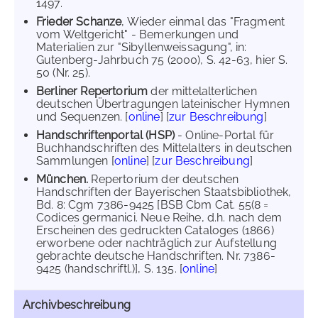
1497.
Frieder Schanze
, Wieder einmal das "Fragment
vom Weltgericht" - Bemerkungen und
Materialien zur "Sibyllenweissagung", in:
Gutenberg-Jahrbuch 75 (2000), S. 42-63, hier S.
50 (Nr. 25).
Berliner Repertorium
der mittelalterlichen
deutschen Übertragungen lateinischer Hymnen
und Sequenzen. [
online
] [
zur Beschreibung
]
Handschriftenportal (HSP)
- Online-Portal für
Buchhandschriften des Mittelalters in deutschen
Sammlungen [
online
] [
zur Beschreibung
]
München.
Repertorium der deutschen
Handschriften der Bayerischen Staatsbibliothek,
Bd. 8: Cgm 7386-9425 [BSB Cbm Cat. 55(8 =
Codices germanici. Neue Reihe, d.h. nach dem
Erscheinen des gedruckten Cataloges (1866)
erworbene oder nachträglich zur Aufstellung
gebrachte deutsche Handschriften. Nr. 7386-
9425 (handschriftl.)], S. 135. [
online
]
Archivbeschreibung