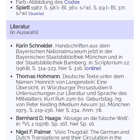
Farb-Abbildung des
Codex
Splett
1987
, S. 58 [= Bl. 36v, s/w]
, S. 59 [= Bl. 37r,
s/w]
[
Quelle
]
Literatur
(in Auswahl)
Karin Schneider
, Handschriften aus dem
Bayerischen Nationalmuseum jetzt in der
Bayerischen Staatsbibliothek München und in
der Staatsbibliothek Bamberg, in: Scriptorium 22
(1968), S. 314-323, hier S. 316. [
online
]
Thomas Hohmann
, Deutsche Texte unter dem
Namen 'Heinrich von Langenstein'. Eine
Übersicht, in: Würzburger Prosastudien II.
Untersuchungen zur Literatur und Sprache des
Mittelalters. Kurt Ruh zum 60. Geburtstag, hg.
von Peter Kesting (Medium Aevum 31), München
1975, S. 219-236, hier S. 234, Anm. 78.
Bernhard D. Haage
, 'Absage an die falsche Welt',
2
in:
VL 1 (1978), Sp. 16f., hier Sp. 16.
Nigel F. Palmer
, 'Visio Tnugdali'. The German and
Dutch Translations and their Circulation in the