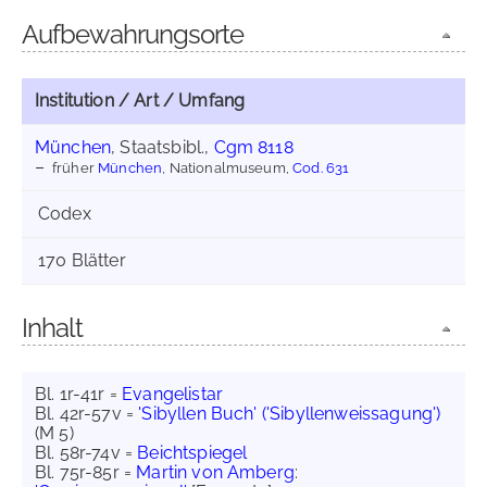
Aufbewahrungsorte
Institution / Art / Umfang
München
, Staatsbibl.,
Cgm 8118
früher
München
, Nationalmuseum,
Cod. 631
Codex
170 Blätter
Inhalt
Bl. 1r-41r =
Evangelistar
Bl. 42r-57v =
'Sibyllen Buch' ('Sibyllenweissagung')
(M 5)
Bl. 58r-74v =
Beichtspiegel
Bl. 75r-85r =
Martin von Amberg
: