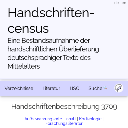
de
|
en
Handschriften­
census
Eine Bestandsaufnahme der
handschriftlichen Über­lieferung
deutschsprachiger Texte des
Mittelalters
Verzeichnisse
Literatur
HSC
Suche
Handschriftenbeschreibung 3709
Aufbewahrungsorte
|
Inhalt
|
Kodikologie
|
Forschungsliteratur