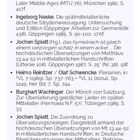
Later Middle Ages (MTU 76), München 1982, S.
417f.
Ingeborg Neske
, Die spätmittelalterliche
deutsche Sibyllenweissagung. Untersuchung
und Edition (Göppinger Arbeiten zur Germanistik
438), Göppingen 1985, S. 90-100, 176f.
Jochen Splett
(Hg.),
das hymelreich ist gleich
einem verporgen schatz in einem acker ...
Die
hochdeutschen Übersetzungen von Matthäus
13,44-52 in mittelalterlichen Handschriften
(Litterae 108), Göppingen 1987, S. 25* (Nr. 38), 58f.
Heimo Reinitzer
/
Olaf Schwencke
, Plenarien, in:
2
2
VL 7 (1989), Sp. 737-763 +
VL 11 (2004), Sp.
1249, hier Bd. 7, Sp. 744.
Burghart Wachinger
, Der Mönch von Salzburg.
Zur Überlieferung geistlicher Lieder im späten
Mittelalter (Hermaea N.F. 57), Tübingen 1989, S.
33.
Jochen Splett
, Die Zuordnung zu
Übersetzungszweigen. Dargestellt anhand der
hochdeutschen Übersetzungen von Mt 13,44-52
in mittelalterlichen Handschriften, in: Deutsche
Bibelübersetzungen des Mittelalters. Beiträge