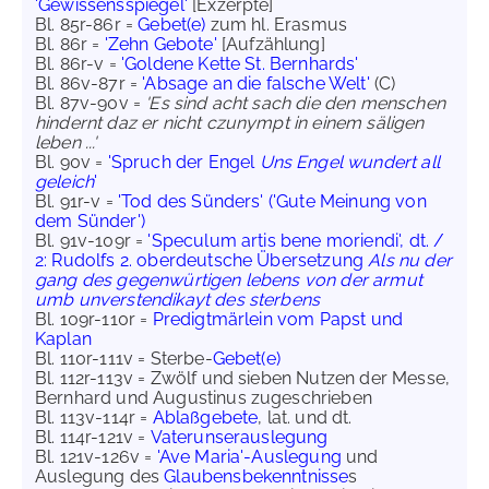
'Gewissensspiegel'
[Exzerpte]
Bl. 85r-86r =
Gebet(e)
zum hl. Erasmus
Bl. 86r =
'Zehn Gebote'
[Aufzählung]
Bl. 86r-v =
'Goldene Kette St. Bernhards'
Bl. 86v-87r =
'Absage an die falsche Welt'
(C)
Bl. 87v-90v =
'Es sind acht sach die den menschen
hindernt daz er nicht czunympt in einem säligen
leben ...'
Bl. 90v =
'Spruch der Engel
Uns Engel wundert all
geleich
'
Bl. 91r-v =
'Tod des Sünders' ('Gute Meinung von
dem Sünder')
Bl. 91v-109r =
'Speculum artis bene moriendi', dt. /
2: Rudolfs 2. oberdeutsche Übersetzung
Als nu der
gang des gegenwürtigen lebens von der armut
umb unverstendikayt des sterbens
Bl. 109r-110r =
Predigtmärlein vom Papst und
Kaplan
Bl. 110r-111v = Sterbe-
Gebet(e)
Bl. 112r-113v = Zwölf und sieben Nutzen der Messe,
Bernhard und Augustinus zugeschrieben
Bl. 113v-114r =
Ablaßgebete
, lat. und dt.
Bl. 114r-121v =
Vaterunserauslegung
Bl. 121v-126v =
'Ave Maria'-Auslegung
und
Auslegung des
Glaubensbekenntnisse
s