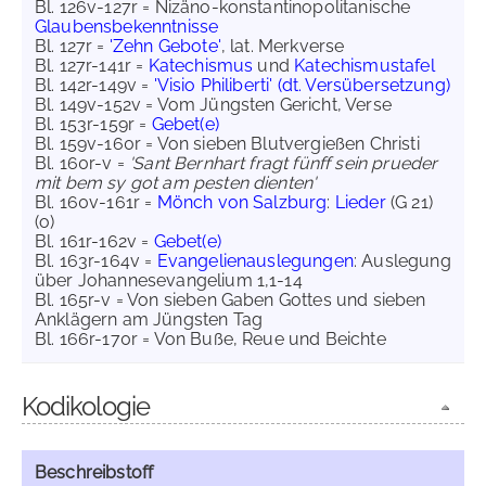
Bl. 126v-127r = Nizäno-konstantinopolitanische
Glaubensbekenntnisse
Bl. 127r =
'Zehn Gebote'
, lat. Merkverse
Bl. 127r-141r =
Katechismus
und
Katechismustafel
Bl. 142r-149v =
'Visio Philiberti' (dt. Versübersetzung)
Bl. 149v-152v = Vom Jüngsten Gericht, Verse
Bl. 153r-159r =
Gebet(e)
Bl. 159v-160r = Von sieben Blutvergießen Christi
Bl. 160r-v =
'Sant Bernhart fragt fünff sein prueder
mit bem sy got am pesten dienten'
Bl. 160v-161r =
Mönch von Salzburg
:
Lieder
(G 21)
(o)
Bl. 161r-162v =
Gebet(e)
Bl. 163r-164v =
Evangelienauslegungen
: Auslegung
über Johannesevangelium 1,1-14
Bl. 165r-v = Von sieben Gaben Gottes und sieben
Anklägern am Jüngsten Tag
Bl. 166r-170r = Von Buße, Reue und Beichte
Kodikologie
Beschreibstoff