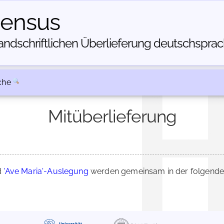
census
dschriftlichen Über­lieferung deutschsprachi
che
Mitüberlieferung
d
'Ave Maria'-Auslegung
werden gemeinsam in der folgenden