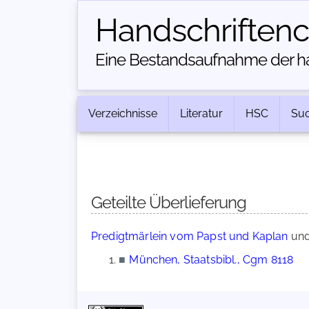
Handschriften­
Eine Bestandsaufnahme der han
Verzeichnisse
Literatur
HSC
Su
Geteilte Überlieferung
Predigtmärlein vom Papst und Kaplan
un
■
München, Staatsbibl., Cgm 8118