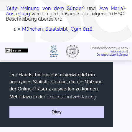
'Gute Meinung von dem Sünder'
und
'Ave Maria'-
Auslegung
werden gemeinsam in der folgenden HSC-
Beschreibung überliefert:
■
München, Staatsbibl., Cgm 8118
Handschriftencensus 2026
Impressum
|
Datenschutzerklärung
Der Handschriftencensus verwendet ein
anonymes Statistik-Cookie, um die Nutzung
der Online-Präsenz auswerten zu können.
Datenschutzerklärung
Mehr dazu in der
Okay