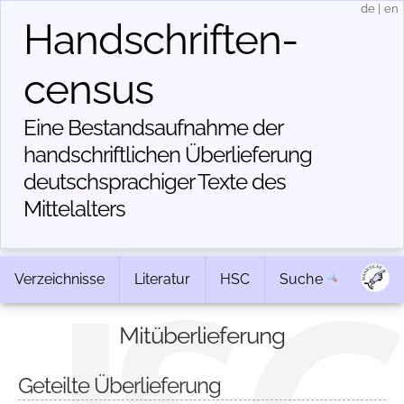
de
|
en
Handschriften­
census
Eine Bestandsaufnahme der
handschriftlichen Über­lieferung
deutschsprachiger Texte des
Mittelalters
Verzeichnisse
Literatur
HSC
Suche
Mitüberlieferung
Geteilte Überlieferung