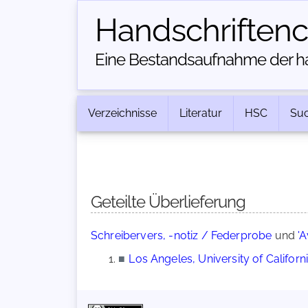
Handschriften­
Eine Bestandsaufnahme der han
Verzeichnisse
Literatur
HSC
Su
Geteilte Überlieferung
Schreibervers, -notiz / Federprobe
und
'
■
Los Angeles, University of Californ