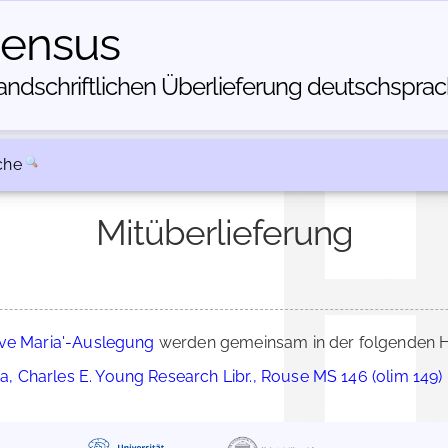
census
dschriftlichen Über­lieferung deutschsprachi
che
Mitüberlieferung
Ave Maria'-Auslegung
werden gemeinsam in der folgenden H
ia, Charles E. Young Research Libr., Rouse MS 146 (olim 149)