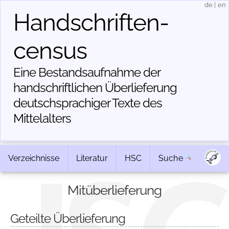
de
|
en
Handschriften­
census
Eine Bestandsaufnahme der
handschriftlichen Über­lieferung
deutschsprachiger Texte des
Mittelalters
Verzeichnisse
Literatur
HSC
Suche
Mitüberlieferung
Geteilte Überlieferung