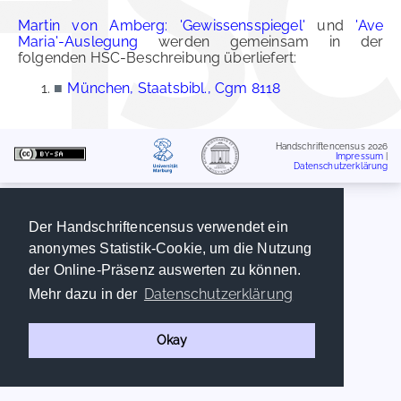
Martin von Amberg: 'Gewissensspiegel'
und
'Ave
Maria'-Auslegung
werden gemeinsam in der
folgenden HSC-Beschreibung überliefert:
■
München, Staatsbibl., Cgm 8118
Handschriftencensus 2026
Impressum
|
Datenschutzerklärung
Der Handschriftencensus verwendet ein
anonymes Statistik-Cookie, um die Nutzung
der Online-Präsenz auswerten zu können.
Datenschutzerklärung
Mehr dazu in der
Okay