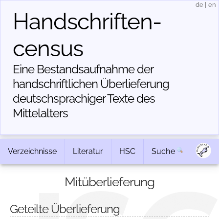
de
|
en
Handschriften­
census
Eine Bestandsaufnahme der
handschriftlichen Über­lieferung
deutschsprachiger Texte des
Mittelalters
Verzeichnisse
Literatur
HSC
Suche
Mitüberlieferung
Geteilte Überlieferung