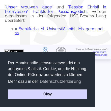
'Unser vrouwen klage'
und
'Passion Christi in
Reimversen': Frankfurter Passionsgedicht
werden
gemeinsam in der folgenden HSC-Beschreibung
überliefert:
■
Frankfurt a. M., Universitätsbibl., Ms. germ. oct.
22
Handschriftencensus 2026
Impressum
|
Datenschutzerklärung
Der Handschriftencensus verwendet ein
anonymes Statistik-Cookie, um die Nutzung
der Online-Präsenz auswerten zu können.
Datenschutzerklärung
Mehr dazu in der
Okay