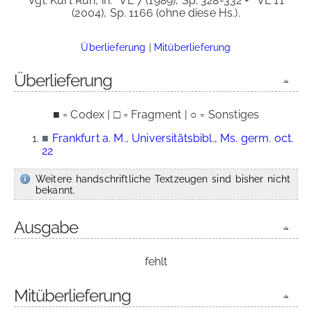
Vgl. Kurt Ruh, in:
VL 7 (1989), Sp. 328-332 +
VL 11
(2004), Sp. 1166 (ohne diese Hs.).
Überlieferung
|
Mitüberlieferung
Überlieferung
■ = Codex | □ = Fragment | ○ = Sonstiges
■
Frankfurt a. M., Universitätsbibl., Ms. germ. oct.
22
Weitere handschriftliche Textzeugen sind bisher nicht
bekannt.
Ausgabe
fehlt
Mitüberlieferung