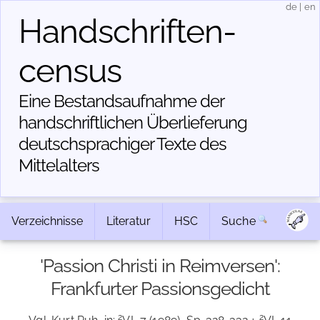
de
|
en
Handschriften­
census
Eine Bestandsaufnahme der
handschriftlichen Über­lieferung
deutschsprachiger Texte des
Mittelalters
Verzeichnisse
Literatur
HSC
Suche
'Passion Christi in Reimversen':
Frankfurter Passionsgedicht
2
2