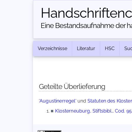
Handschriften­
Eine Bestandsaufnahme der han
Verzeichnisse
Literatur
HSC
Su
Geteilte Überlieferung
'Augustinerregel'
und
Statuten des Kloste
■
Klosterneuburg, Stiftsbibl., Cod. 9