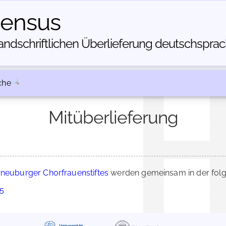
census
dschriftlichen Über­lieferung deutschsprachi
che
Mitüberlieferung
rneuburger Chorfrauenstiftes
werden gemeinsam in der folg
55