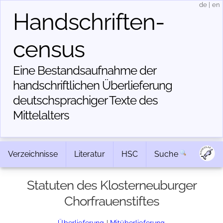
de
|
en
Handschriften­
census
Eine Bestandsaufnahme der
handschriftlichen Über­lieferung
deutschsprachiger Texte des
Mittelalters
Verzeichnisse
Literatur
HSC
Suche
Statuten des Klosterneuburger
Chorfrauenstiftes
Überlieferung
|
Mitüberlieferung