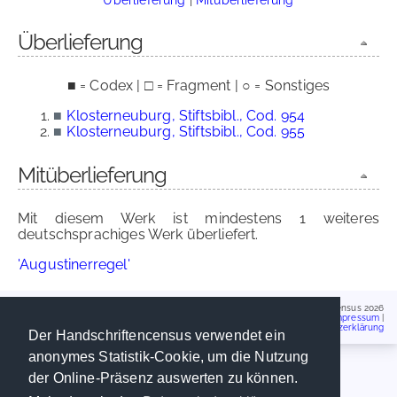
Überlieferung
■ = Codex | □ = Fragment | ○ = Sonstiges
■
Klosterneuburg, Stiftsbibl., Cod. 954
■
Klosterneuburg, Stiftsbibl., Cod. 955
Mitüberlieferung
Mit diesem Werk ist mindestens 1 weiteres
deutschsprachiges Werk überliefert.
'Augustinerregel'
Handschriftencensus 2026
Impressum
|
Datenschutzerklärung
Der Handschriftencensus verwendet ein
anonymes Statistik-Cookie, um die Nutzung
der Online-Präsenz auswerten zu können.