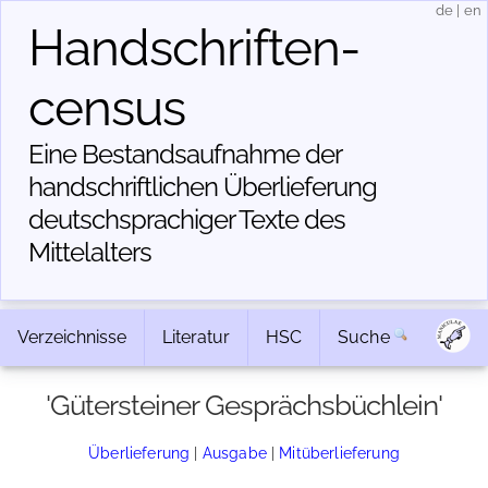
de
|
en
Handschriften­
census
Eine Bestandsaufnahme der
handschriftlichen Über­lieferung
deutschsprachiger Texte des
Mittelalters
Verzeichnisse
Literatur
HSC
Suche
'Gütersteiner Gesprächsbüchlein'
Überlieferung
|
Ausgabe
|
Mitüberlieferung