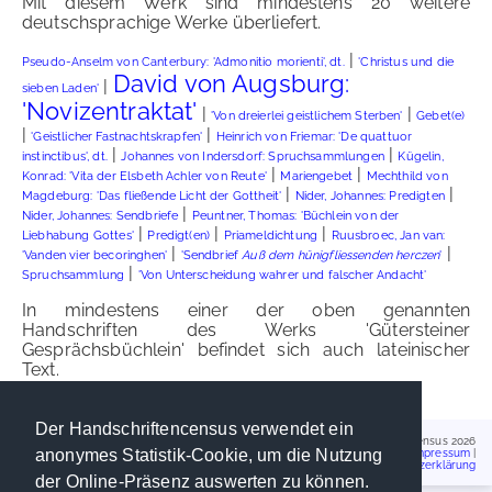
Mit diesem Werk sind mindestens 20 weitere
deutschsprachige Werke überliefert.
|
Pseudo-Anselm von Canterbury: 'Admonitio morienti', dt.
'Christus und die
David von Augsburg:
|
sieben Laden'
'Novizentraktat'
|
|
'Von dreierlei geistlichem Sterben'
Gebet(e)
|
|
'Geistlicher Fastnachtskrapfen'
Heinrich von Friemar: 'De quattuor
|
|
instinctibus', dt.
Johannes von Indersdorf: Spruchsammlungen
Kügelin,
|
|
Konrad: 'Vita der Elsbeth Achler von Reute'
Mariengebet
Mechthild von
|
|
Magdeburg: 'Das fließende Licht der Gottheit'
Nider, Johannes: Predigten
|
Nider, Johannes: Sendbriefe
Peuntner, Thomas: 'Büchlein von der
|
|
|
Liebhabung Gottes'
Predigt(en)
Priameldichtung
Ruusbroec, Jan van:
|
|
'Vanden vier becoringhen'
'Sendbrief
Auß dem hünigfliessenden herczen
'
|
Spruchsammlung
'Von Unterscheidung wahrer und falscher Andacht'
In mindestens einer der oben genannten
Handschriften des Werks 'Gütersteiner
Gesprächsbüchlein' befindet sich auch lateinischer
Text.
Der Handschriftencensus verwendet ein
Handschriftencensus 2026
anonymes Statistik-Cookie, um die Nutzung
Impressum
|
Datenschutzerklärung
der Online-Präsenz auswerten zu können.