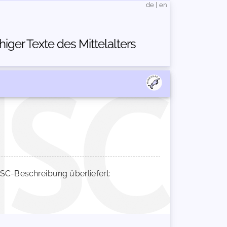
de
|
en
ger Texte des Mittelalters
C-Beschreibung überliefert: