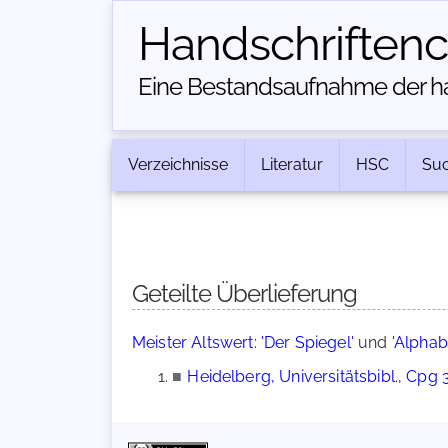
Handschriften­
Eine Bestandsaufnahme der han
Verzeichnisse
Literatur
HSC
Su
Geteilte Überlieferung
Meister Altswert: 'Der Spiegel'
und
'Alphab
■
Heidelberg, Universitätsbibl., Cpg 