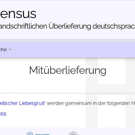
census
dschriftlichen Über­lieferung deutschsprachi
che
Mitüberlieferung
etischer Liebesgruß'
werden gemeinsam in der folgenden HS
355