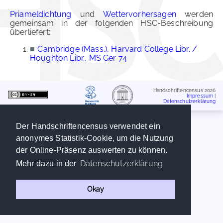
Priameldichtung
und
Wettervorhersagen
werden
gemeinsam in der folgenden HSC-Beschreibung
überliefert:
■
Cambridge (Mass.), Harvard College Libr. /
Houghton Libr., MS Ger 74
Handschriftencensus 2026
Impressum
|
Datenschutzerklärung
Der Handschriftencensus verwendet ein
anonymes Statistik-Cookie, um die Nutzung
der Online-Präsenz auswerten zu können.
Datenschutzerklärung
Mehr dazu in der
Okay