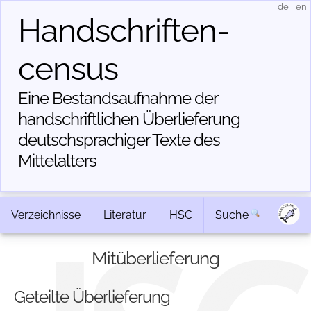
de
|
en
Handschriften­
census
Eine Bestandsaufnahme der
handschriftlichen Über­lieferung
deutschsprachiger Texte des
Mittelalters
Verzeichnisse
Literatur
HSC
Suche
Mitüberlieferung
Geteilte Überlieferung