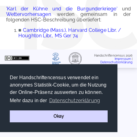
'Karl der Kühne und die Burgunderkriege'
und
Wettervorhersagen
werden gemeinsam in der
folgenden HSC-Beschreibung überliefert:
■
Cambridge (Mass.), Harvard College Libr. /
Houghton Libr., MS Ger 74
Handschriftencensus 2026
Impressum
|
Datenschutzerklärung
Der Handschriftencensus verwendet ein
anonymes Statistik-Cookie, um die Nutzung
der Online-Präsenz auswerten zu können.
Datenschutzerklärung
Mehr dazu in der
Okay