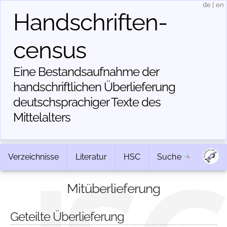
de
|
en
Handschriften­
census
Eine Bestandsaufnahme der
handschriftlichen Über­lieferung
deutschsprachiger Texte des
Mittelalters
Verzeichnisse
Literatur
HSC
Suche
Mitüberlieferung
Geteilte Überlieferung