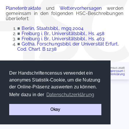
Planetentraktate
und
Wettervorhersagen
werden
gemeinsam in den folgenden HSC-Beschreibungen
überliefert:
■
Berlin, Staatsbibl., mgq 2004
■
Freiburg i. Br., Universitätsbibl., Hs. 458
■
Freiburg i. Br., Universitätsbibl., Hs. 463
■
Gotha, Forschungsbibl. der Universität Erfurt,
Cod. Chart. B 1238
Handschriftencensus 2026
Impressum
|
Der Handschriftencensus verwendet ein
Datenschutzerklärung
anonymes Statistik-Cookie, um die Nutzung
der Online-Präsenz auswerten zu können.
Datenschutzerklärung
Mehr dazu in der
Okay