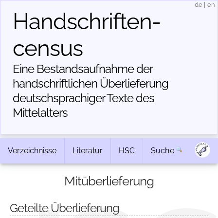
de
|
en
Handschriften­
census
Eine Bestandsaufnahme der
handschriftlichen Über­lieferung
deutschsprachiger Texte des
Mittelalters
Verzeichnisse
Literatur
HSC
Suche
Mitüberlieferung
Geteilte Überlieferung