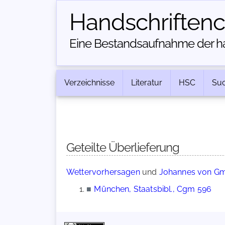
Handschriften­
Eine Bestandsaufnahme der han
Verzeichnisse
Literatur
HSC
Su
Geteilte Überlieferung
Wettervorhersagen
und
Johannes von Gm
■
München, Staatsbibl., Cgm 596