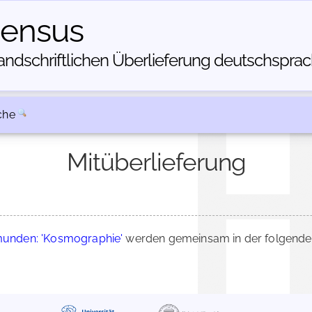
census
dschriftlichen Über­lieferung deutschsprachi
che
Mitüberlieferung
unden: 'Kosmographie'
werden gemeinsam in der folgenden