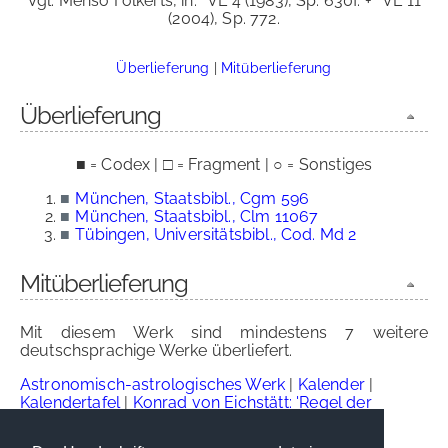
Vgl. Menso Folkerts, in:
VL 4 (1983), Sp. 630f. +
VL 11
(2004), Sp. 772.
Überlieferung
|
Mitüberlieferung
Überlieferung
■ = Codex | □ = Fragment | ○ = Sonstiges
■
München, Staatsbibl., Cgm 596
■
München, Staatsbibl., Clm 11067
■
Tübingen, Universitätsbibl., Cod. Md 2
Mitüberlieferung
Mit diesem Werk sind mindestens 7 weitere
deutschsprachige Werke überliefert.
Astronomisch-astrologisches Werk
|
Kalender
|
Kalendertafel
|
Konrad von Eichstätt: 'Regel der
Gesundheit'
|
'Lucidarius'
|
'Von den 11
Himmelssphären'
|
Wettervorhersagen