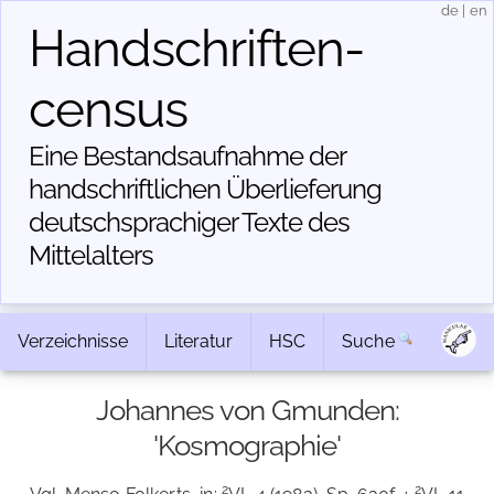
de
|
en
Handschriften­
census
Eine Bestandsaufnahme der
handschriftlichen Über­lieferung
deutschsprachiger Texte des
Mittelalters
Verzeichnisse
Literatur
HSC
Suche
Johannes von Gmunden:
'Kosmographie'
2
2