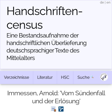
de
|
en
Handschriften­
census
Eine Bestandsaufnahme der
handschriftlichen Über­lieferung
deutschsprachiger Texte des
Mittelalters
Verzeichnisse
Literatur
HSC
Suche
Immessen, Arnold: 'Vom Sündenfall
und der Erlösung'