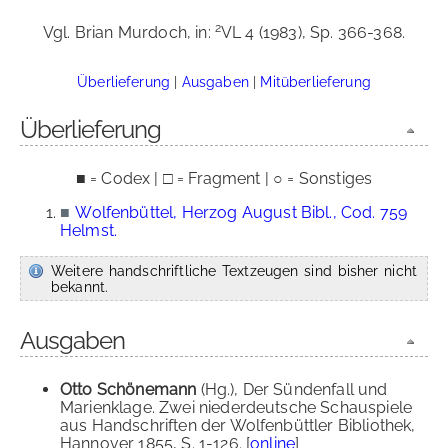
2
Vgl. Brian Murdoch, in:
VL 4 (1983), Sp. 366-368.
Überlieferung
|
Ausgaben
|
Mitüberlieferung
Überlieferung
■ = Codex | □ = Fragment | ○ = Sonstiges
■
Wolfenbüttel, Herzog August Bibl., Cod. 759
Helmst.
Weitere handschriftliche Textzeugen sind bisher nicht
bekannt.
Ausgaben
Otto Schönemann
(Hg.), Der Sündenfall und
Marienklage. Zwei niederdeutsche Schauspiele
aus Handschriften der Wolfenbüttler Bibliothek,
Hannover 1855, S. 1-126. [
online
]