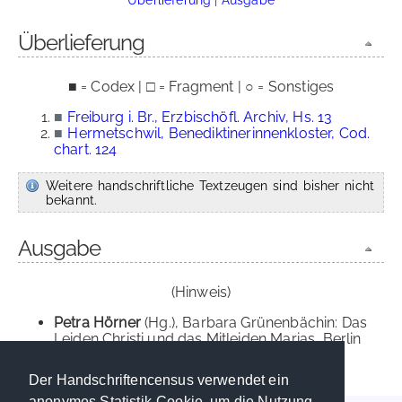
Überlieferung
■ = Codex | □ = Fragment | ○ = Sonstiges
■
Freiburg i. Br., Erzbischöfl. Archiv, Hs. 13
■
Hermetschwil, Benediktinerinnenkloster, Cod.
chart. 124
Weitere handschriftliche Textzeugen sind bisher nicht
bekannt.
Ausgabe
(Hinweis)
Petra Hörner
(Hg.), Barbara Grünenbächin: Das
Leiden Christi und das Mitleiden Marias, Berlin
2020.
Der Handschriftencensus verwendet ein
anonymes Statistik-Cookie, um die Nutzung