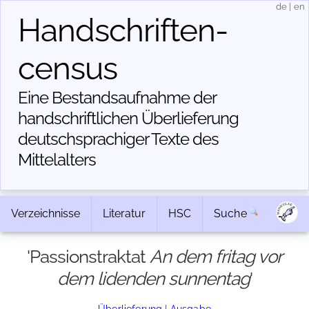
de
|
en
Handschriften­
census
Eine Bestandsaufnahme der
handschriftlichen Über­lieferung
deutschsprachiger Texte des
Mittelalters
Verzeichnisse
Literatur
HSC
Suche
'Passionstraktat
An dem fritag vor
dem lidenden sunnentag
'
Überlieferung
|
Ausgabe