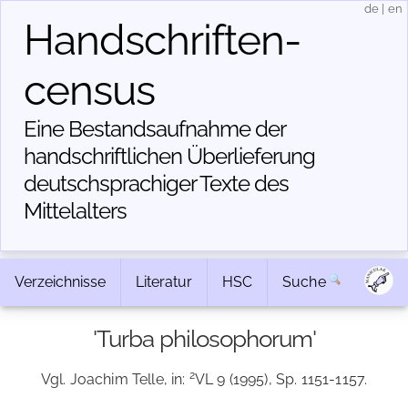
de
|
en
Handschriften­
census
Eine Bestandsaufnahme der
handschriftlichen Über­lieferung
deutschsprachiger Texte des
Mittelalters
Verzeichnisse
Literatur
HSC
Suche
'Turba philosophorum'
2
Vgl. Joachim Telle, in:
VL 9 (1995), Sp. 1151-1157.