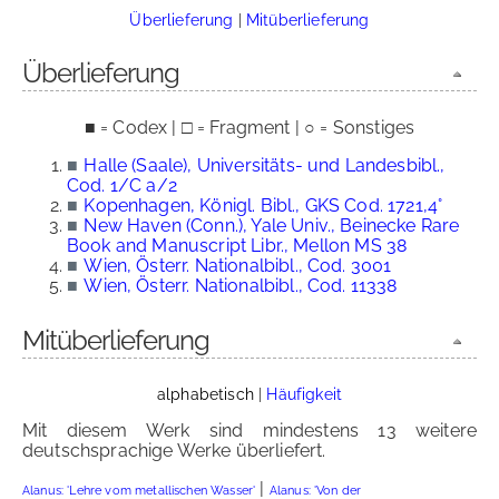
Überlieferung
|
Mitüberlieferung
Überlieferung
■ = Codex | □ = Fragment | ○ = Sonstiges
■
Halle (Saale), Universitäts- und Landesbibl.,
Cod. 1/C a/2
■
Kopenhagen, Königl. Bibl., GKS Cod. 1721,4°
■
New Haven (Conn.), Yale Univ., Beinecke Rare
Book and Manuscript Libr., Mellon MS 38
■
Wien, Österr. Nationalbibl., Cod. 3001
■
Wien, Österr. Nationalbibl., Cod. 11338
Mitüberlieferung
alphabetisch
|
Häufigkeit
Mit diesem Werk sind mindestens 13 weitere
deutschsprachige Werke überliefert.
|
Alanus: 'Lehre vom metallischen Wasser'
Alanus: 'Von der