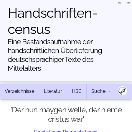
de
|
en
Handschriften­
census
Eine Bestandsaufnahme der
handschriftlichen Über­lieferung
deutschsprachiger Texte des
Mittelalters
Verzeichnisse
Literatur
HSC
Suche
'Der nun maygen welle, der nieme
cristus war'
Überlieferung
|
Mitüberlieferung