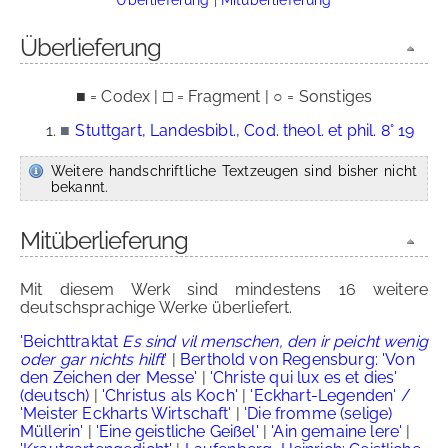
Überlieferung
■ = Codex | □ = Fragment | ○ = Sonstiges
■
Stuttgart, Landesbibl., Cod. theol. et phil. 8° 19
Weitere handschriftliche Textzeugen sind bisher nicht
bekannt.
Mitüberlieferung
Mit diesem Werk sind mindestens 16 weitere
deutschsprachige Werke überliefert.
'Beichttraktat
Es sind vil menschen, den ir peicht wenig
oder gar nichts hilft
'
|
Berthold von Regensburg: 'Von
den Zeichen der Messe'
|
'Christe qui lux es et dies'
(deutsch)
|
'Christus als Koch'
|
'Eckhart-Legenden' /
'Meister Eckharts Wirtschaft'
|
'Die fromme (selige)
Müllerin'
|
'Eine geistliche Geißel'
|
'Ain gemaine lere'
|