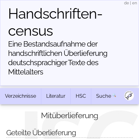
de
|
en
Handschriften­
census
Eine Bestandsaufnahme der
handschriftlichen Über­lieferung
deutschsprachiger Texte des
Mittelalters
Verzeichnisse
Literatur
HSC
Suche
Mitüberlieferung
Geteilte Überlieferung