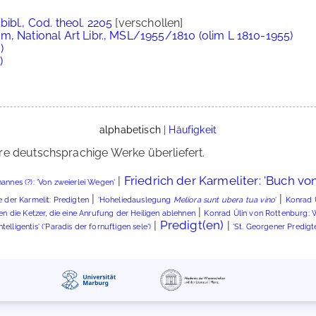
ibl., Cod. theol. 2205
[verschollen]
m, National Art Libr., MSL/1955/1810 (olim L 1810-1955)
)
)
alphabetisch
|
Häufigkeit
re deutschsprachige Werke überliefert.
Friedrich der Karmeliter: 'Buch vo
|
annes (?): 'Von zweierlei Wegen'
|
|
 der Karmelit: Predigten
'Hoheliedauslegung
Meliora sunt ubera tua vino
'
Konrad 
|
n die Ketzer, die eine Anrufung der Heiligen ablehnen
Konrad Ülin von Rottenburg: 
Predigt(en)
|
|
telligentis' ('Paradis der fornuftigen sele')
'St. Georgener Predigt