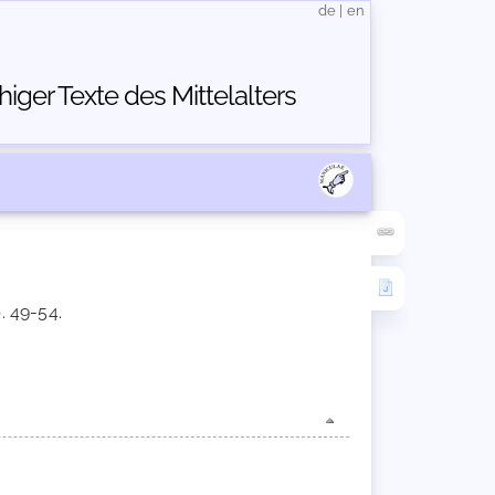
de
|
en
ger Texte des Mittelalters
. 49-54.