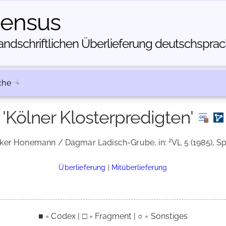
census
dschriftlichen Über­lieferung deutschsprachi
che
'Kölner Klosterpredigten'
2
olker Honemann / Dagmar Ladisch-Grube, in:
VL 5 (1985), Sp
Überlieferung
|
Mitüberlieferung
■ = Codex | □ = Fragment | ○ = Sonstiges