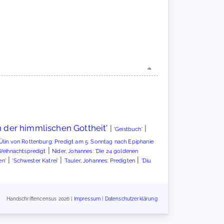
n der himmlischen Gottheit'
|
|
'Geistbuch'
Ülin von Rottenburg: Predigt am 5. Sonntag nach Epiphanie
|
Weihnachtspredigt
Nider, Johannes: 'Die 24 goldenen
|
|
|
en'
'Schwester Katrei'
Tauler, Johannes: Predigten
'Diu
Handschriftencensus 2026 |
Impressum
|
Datenschutzerklärung