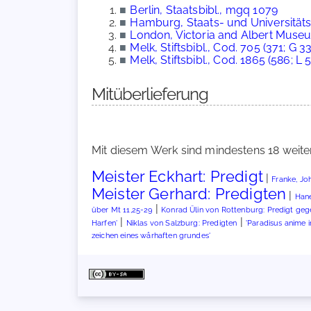
■
Berlin, Staatsbibl., mgq 1079
■
Hamburg, Staats- und Universitätsb
■
London, Victoria and Albert Museu
■
Melk, Stiftsbibl., Cod. 705 (371; G 33
■
Melk, Stiftsbibl., Cod. 1865 (586; L 5
Mitüberlieferung
Mit diesem Werk sind mindestens 18 weite
Meister Eckhart: Predigt
|
Franke, Joh
Meister Gerhard: Predigten
|
Hane
|
über Mt 11,25-29
Konrad Ülin von Rottenburg: Predigt gege
|
|
Harfen'
Niklas von Salzburg: Predigten
'Paradisus anime in
zeichen eines wârhaften grundes'