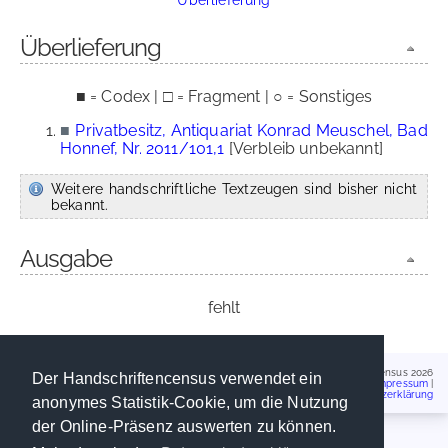
Überlieferung
■ = Codex | □ = Fragment | ○ = Sonstiges
■
Privatbesitz, Antiquariat Konrad Meuschel, Bad
Honnef, Nr. 2011/101,1
[Verbleib unbekannt]
Weitere handschriftliche Textzeugen sind bisher nicht
bekannt.
Ausgabe
fehlt
Handschriftencensus 2026
Der Handschriftencensus verwendet ein
Impressum
|
Datenschutzerklärung
anonymes Statistik-Cookie, um die Nutzung
der Online-Präsenz auswerten zu können.