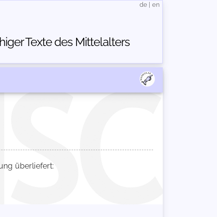
de
|
en
ger Texte des Mittelalters
g überliefert: