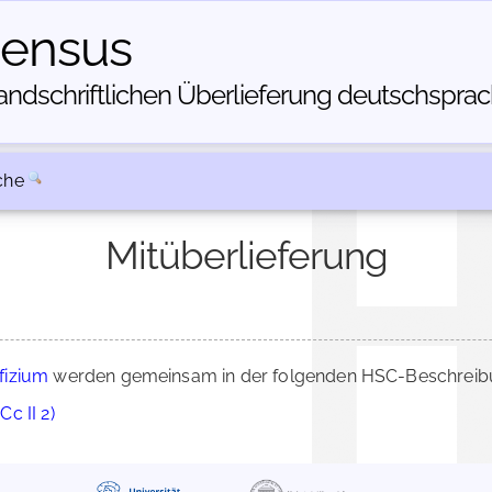
census
dschriftlichen Über­lieferung deutschsprachi
che
Mitüberlieferung
fizium
werden gemeinsam in der folgenden HSC-Beschreibun
Cc II 2)