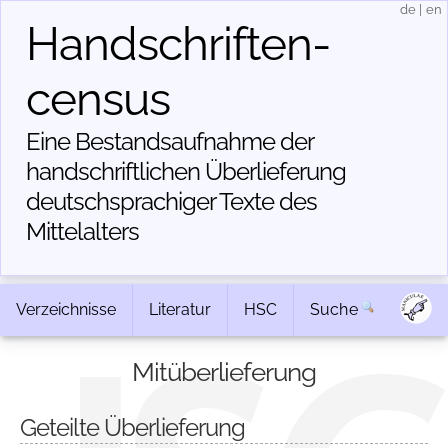
de
|
en
Handschriften­
census
Eine Bestandsaufnahme der
handschriftlichen Über­lieferung
deutschsprachiger Texte des
Mittelalters
Verzeichnisse
Literatur
HSC
Suche
Mitüberlieferung
Geteilte Überlieferung