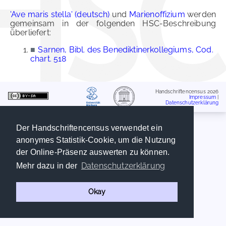
'Ave maris stella' (deutsch)
und
Marienoffizium
werden
gemeinsam in der folgenden HSC-Beschreibung
überliefert:
■
Sarnen, Bibl. des Benediktinerkollegiums, Cod.
chart. 518
Handschriftencensus 2026
Impressum
|
Datenschutzerklärung
Der Handschriftencensus verwendet ein
anonymes Statistik-Cookie, um die Nutzung
der Online-Präsenz auswerten zu können.
Datenschutzerklärung
Mehr dazu in der
Okay