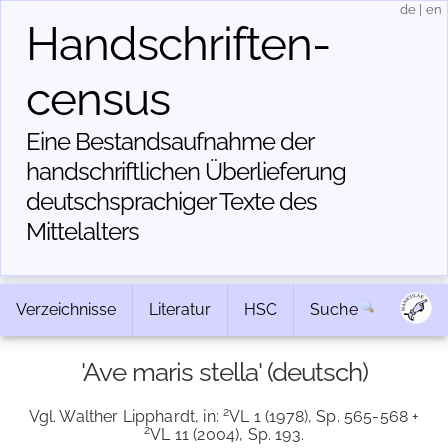
de
|
en
Handschriften­
census
Eine Bestandsaufnahme der
handschriftlichen Über­lieferung
deutschsprachiger Texte des
Mittelalters
Verzeichnisse
Literatur
HSC
Suche
'Ave maris stella' (deutsch)
2
Vgl. Walther Lipphardt, in:
VL 1 (1978), Sp. 565-568 +
2
VL 11 (2004), Sp. 193.