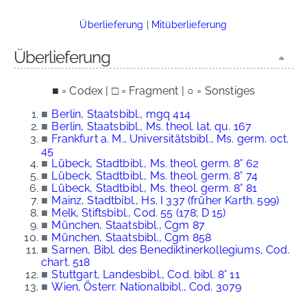
Überlieferung
|
Mitüberlieferung
Überlieferung
■ = Codex | □ = Fragment | ○ = Sonstiges
■
Berlin, Staatsbibl., mgq 414
■
Berlin, Staatsbibl., Ms. theol. lat. qu. 167
■
Frankfurt a. M., Universitätsbibl., Ms. germ. oct.
45
■
Lübeck, Stadtbibl., Ms. theol. germ. 8° 62
■
Lübeck, Stadtbibl., Ms. theol. germ. 8° 74
■
Lübeck, Stadtbibl., Ms. theol. germ. 8° 81
■
Mainz, Stadtbibl., Hs. I 337 (früher Karth. 599)
■
Melk, Stiftsbibl., Cod. 55 (178; D 15)
■
München, Staatsbibl., Cgm 87
■
München, Staatsbibl., Cgm 858
■
Sarnen, Bibl. des Benediktinerkollegiums, Cod.
chart. 518
■
Stuttgart, Landesbibl., Cod. bibl. 8° 11
■
Wien, Österr. Nationalbibl., Cod. 3079