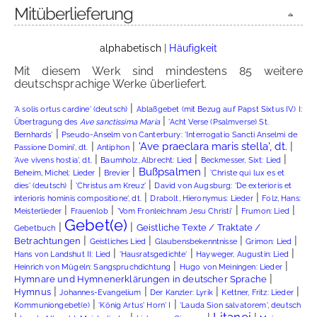
Mitüberlieferung
alphabetisch
|
Häufigkeit
Mit diesem Werk sind mindestens 85 weitere
deutschsprachige Werke überliefert.
|
'A solis ortus cardine' (deutsch)
Ablaßgebet (mit Bezug auf Papst Sixtus IV.) I:
|
Übertragung des
Ave sanctissima Maria
'Acht Verse (Psalmverse) St.
|
Bernhards'
Pseudo-Anselm von Canterbury: 'Interrogatio Sancti Anselmi de
|
|
|
'Ave praeclara maris stella', dt.
Passione Domini', dt.
Antiphon
|
|
|
'Ave vivens hostia', dt.
Baumholz, Albrecht: Lied
Beckmesser, Sixt: Lied
|
|
|
Bußpsalmen
Beheim, Michel: Lieder
Brevier
'Christe qui lux es et
|
|
dies' (deutsch)
'Christus am Kreuz'
David von Augsburg: 'De exterioris et
|
|
interioris hominis compositione', dt.
Drabolt, Hieronymus: Lieder
Folz, Hans:
|
|
|
|
Meisterlieder
Frauenlob
'Vom Fronleichnam Jesu Christi'
Frumon: Lied
Gebet(e)
|
|
Geistliche Texte / Traktate /
Gebetbuch
|
|
|
|
Betrachtungen
Geistliches Lied
Glaubensbekenntnisse
Grimon: Lied
|
|
|
Hans von Landshut II: Lied
'Hausratsgedichte'
Hayweger, Augustin: Lied
|
|
Heinrich von Mügeln: Sangspruchdichtung
Hugo von Meiningen: Lieder
|
Hymnare und Hymnenerklärungen in deutscher Sprache
|
|
|
|
Hymnus
Johannes-Evangelium
Der Kanzler: Lyrik
Kettner, Fritz: Lieder
|
|
Kommuniongebet(e)
'König Artus' Horn' I
'Lauda Sion salvatorem', deutsch