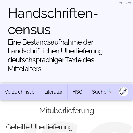
de
|
en
Handschriften­
census
Eine Bestandsaufnahme der
handschriftlichen Über­lieferung
deutschsprachiger Texte des
Mittelalters
Verzeichnisse
Literatur
HSC
Suche
Mitüberlieferung
Geteilte Überlieferung