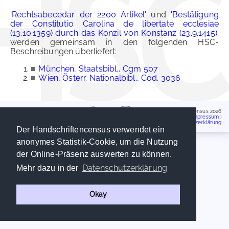
'Rechtsabecedar der 2200 Artikel'
und
'Bestätigung
der Constitutio Carolina de libertate ecclesiae
(13.10.1359) durch das Konzil von Konstanz (23.9.1415)'
werden gemeinsam in den folgenden HSC-
Beschreibungen überliefert:
■
München, Staatsbibl., Cgm 507
■
Wien, Österr. Nationalbibl., Cod. 3036
Handschriftencensus 2026
Impressum
|
Datenschutzerklärung
Der Handschriftencensus verwendet ein
anonymes Statistik-Cookie, um die Nutzung
der Online-Präsenz auswerten zu können.
Datenschutzerklärung
Mehr dazu in der
Okay