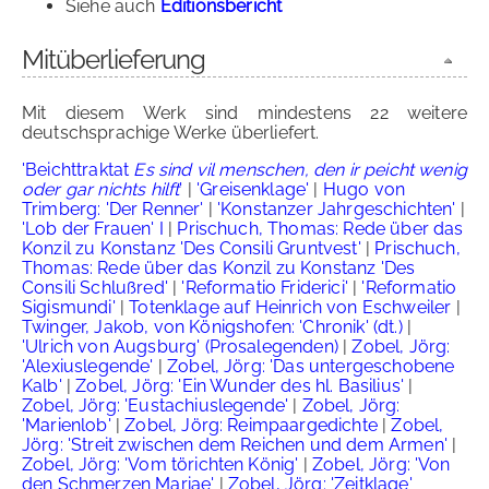
Siehe auch
Editionsbericht
Mitüberlieferung
Mit diesem Werk sind mindestens 22 weitere
deutschsprachige Werke überliefert.
'Beichttraktat
Es sind vil menschen, den ir peicht wenig
oder gar nichts hilft
'
|
'Greisenklage'
|
Hugo von
Trimberg: 'Der Renner'
|
'Konstanzer Jahrgeschichten'
|
'Lob der Frauen' I
|
Prischuch, Thomas: Rede über das
Konzil zu Konstanz 'Des Consili Gruntvest'
|
Prischuch,
Thomas: Rede über das Konzil zu Konstanz 'Des
Consili Schlußred'
|
'Reformatio Friderici'
|
'Reformatio
Sigismundi'
|
Totenklage auf Heinrich von Eschweiler
|
Twinger, Jakob, von Königshofen: 'Chronik' (dt.)
|
'Ulrich von Augsburg' (Prosalegenden)
|
Zobel, Jörg:
'Alexiuslegende'
|
Zobel, Jörg: 'Das untergeschobene
Kalb'
|
Zobel, Jörg: 'Ein Wunder des hl. Basilius'
|
Zobel, Jörg: 'Eustachiuslegende'
|
Zobel, Jörg:
'Marienlob'
|
Zobel, Jörg: Reimpaargedichte
|
Zobel,
Jörg: 'Streit zwischen dem Reichen und dem Armen'
|
Zobel, Jörg: 'Vom törichten König'
|
Zobel, Jörg: 'Von
den Schmerzen Mariae'
|
Zobel, Jörg: 'Zeitklage'