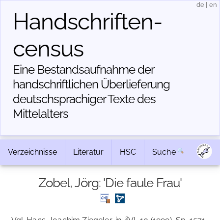
de
|
en
Handschriften­
census
Eine Bestandsaufnahme der
handschriftlichen Über­lieferung
deutschsprachiger Texte des
Mittelalters
Verzeichnisse
Literatur
HSC
Suche
Zobel, Jörg: 'Die faule Frau'
2