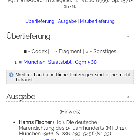
Vgl. Hans-Joachim Ziegeler, in:
VL 10 (1999), Sp. 1571-
1579.
Überlieferung
|
Ausgabe
|
Mitüberlieferung
Überlieferung
■ = Codex | □ = Fragment | ○ = Sonstiges
■
München, Staatsbibl., Cgm 568
Weitere handschriftliche Textzeugen sind bisher nicht
bekannt.
Ausgabe
(Hinweis)
Hanns Fischer
(Hg.), Die deutsche
Märendichtung des 15. Jahrhunderts (MTU 12),
München 1966, S. 286-293, 545f. (Nr. 33).