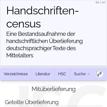
de
|
en
Handschriften­
census
Eine Bestandsaufnahme der
handschriftlichen Über­lieferung
deutschsprachiger Texte des
Mittelalters
Verzeichnisse
Literatur
HSC
Suche
Mitüberlieferung
Geteilte Überlieferung