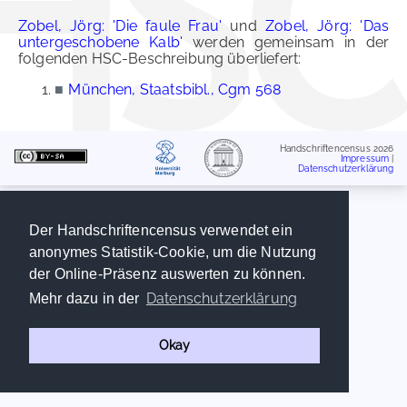
Zobel, Jörg: 'Die faule Frau'
und
Zobel, Jörg: 'Das
untergeschobene Kalb'
werden gemeinsam in der
folgenden HSC-Beschreibung überliefert:
■
München, Staatsbibl., Cgm 568
Handschriftencensus 2026
Impressum
|
Datenschutzerklärung
Der Handschriftencensus verwendet ein
anonymes Statistik-Cookie, um die Nutzung
der Online-Präsenz auswerten zu können.
Datenschutzerklärung
Mehr dazu in der
Okay