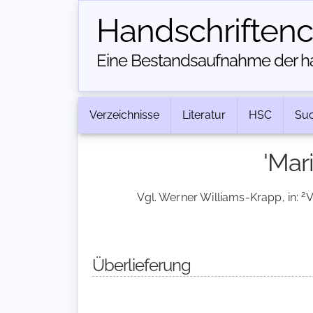
Handschriften­
Eine Bestandsaufnahme der han
Verzeichnisse
Literatur
HSC
Su
'Mar
2
Vgl. Werner Williams-Krapp, in:
V
Überlieferung