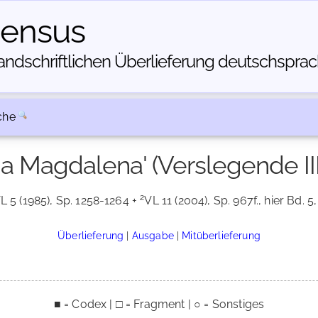
census
dschriftlichen Über­lieferung deutschsprachi
che
ia Magdalena' (Verslegende III
2
L 5 (1985), Sp. 1258-1264 +
VL 11 (2004), Sp. 967f., hier Bd. 5, 
Überlieferung
|
Ausgabe
|
Mitüberlieferung
■ = Codex | □ = Fragment | ○ = Sonstiges