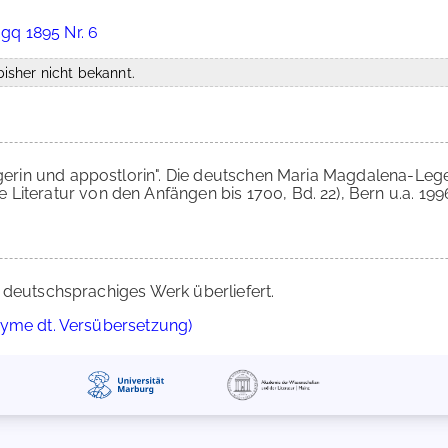
mgq 1895 Nr. 6
isher nicht bekannt.
digerin und appostlorin". Die deutschen Maria Magdalena-Leg
iteratur von den Anfängen bis 1700, Bd. 22), Bern u.a. 1996
 deutschsprachiges Werk überliefert.
nyme dt. Versübersetzung)